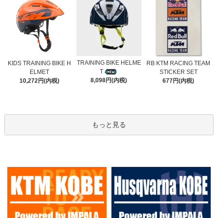
TRAINING BIKE HELME
KIDS TRAINING BIKE H
RB KTM RACING TEAM
T
ELMET
STICKER SET
8,098円(内税)
10,272円(内税)
677円(内税)
もっと見る