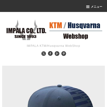
メニュー
IMPALA KTM/Husqvarna WebShop