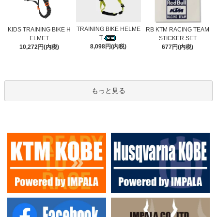
TRAINING BIKE HELME
KIDS TRAINING BIKE H
RB KTM RACING TEAM
T
ELMET
STICKER SET
8,098円(内税)
10,272円(内税)
677円(内税)
もっと見る